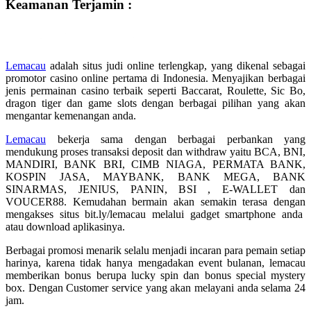
Keamanan Terjamin :
Lemacau
adalah situs judi online terlengkap, yang dikenal sebagai
promotor casino online pertama di Indonesia. Menyajikan berbagai
jenis permainan casino terbaik seperti Baccarat, Roulette, Sic Bo,
dragon tiger dan game slots dengan berbagai pilihan yang akan
mengantar kemenangan anda.
Lemacau
bekerja sama dengan berbagai perbankan yang
mendukung proses transaksi deposit dan withdraw yaitu BCA, BNI,
MANDIRI, BANK BRI, CIMB NIAGA, PERMATA BANK,
KOSPIN JASA, MAYBANK, BANK MEGA, BANK
SINARMAS, JENIUS, PANIN, BSI , E-WALLET dan
VOUCER88. Kemudahan bermain akan semakin terasa dengan
mengakses situs bit.ly/lemacau melalui gadget smartphone anda
atau download aplikasinya.
Berbagai promosi menarik selalu menjadi incaran para pemain setiap
harinya, karena tidak hanya mengadakan event bulanan, lemacau
memberikan bonus berupa lucky spin dan bonus special mystery
box. Dengan Customer service yang akan melayani anda selama 24
jam.