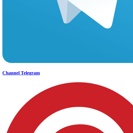
Channel Telegram