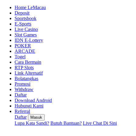
Home LeMacau
Deposit
Sportsbook
E-Sports
Live Casino
Slot Games
IDN E-Lottery
POKER
ARCADE
Togel
Cara Bermain
RTP Slots
Link Alternatif
Bolatangkas
Promosi
Withdraw
Daftar
Download Android
Hubungi Kami
Referral
Daftar
Masuk
Lupa Kata Sandi?
Butuh Bantuan?
Live Chat Di Sini