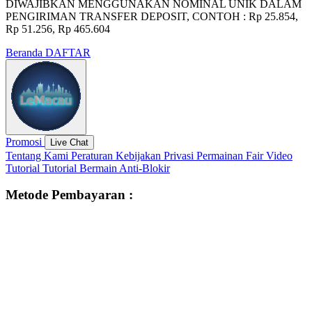
DIWAJIBKAN MENGGUNAKAN NOMINAL UNIK DALAM
PENGIRIMAN TRANSFER DEPOSIT, CONTOH : Rp 25.854,
Rp 51.256, Rp 465.604
Beranda
DAFTAR
Promosi
Live Chat
Tentang Kami
Peraturan
Kebijakan Privasi
Permainan Fair
Video
Tutorial
Tutorial Bermain
Anti-Blokir
Metode Pembayaran :