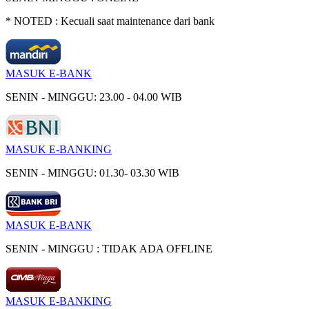
* NOTED : Kecuali saat maintenance dari bank
MASUK E-BANK
SENIN - MINGGU: 23.00 - 04.00 WIB
MASUK E-BANKING
SENIN - MINGGU: 01.30- 03.30 WIB
MASUK E-BANK
SENIN - MINGGU : TIDAK ADA OFFLINE
MASUK E-BANKING