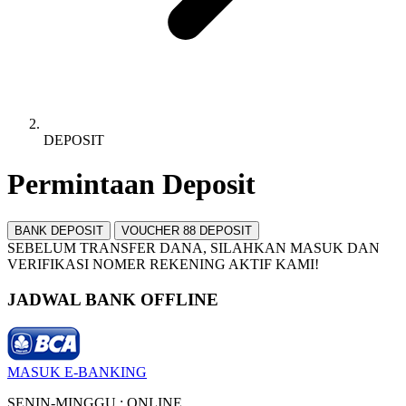
DEPOSIT
Permintaan Deposit
BANK DEPOSIT
VOUCHER 88 DEPOSIT
SEBELUM TRANSFER DANA, SILAHKAN MASUK DAN
VERIFIKASI NOMER REKENING AKTIF KAMI!
JADWAL BANK OFFLINE
MASUK E-BANKING
SENIN-MINGGU : ONLINE