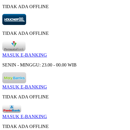
TIDAK ADA OFFLINE
TIDAK ADA OFFLINE
MASUK E-BANKING
SENIN - MINGGU: 23.00 - 00.00 WIB
MASUK E-BANKING
TIDAK ADA OFFLINE
MASUK E-BANKING
TIDAK ADA OFFLINE