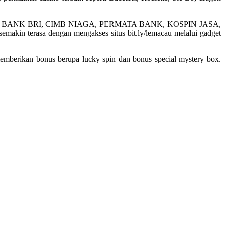
 MANDIRI, BANK BRI, CIMB NIAGA, PERMATA BANK, KOSPIN JASA,
asa dengan mengakses situs bit.ly/lemacau melalui gadget
memberikan bonus berupa lucky spin dan bonus special mystery box.