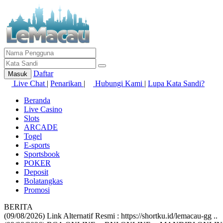
Daftar
Masuk
Live Chat
|
Penarikan
|
Hubungi Kami
|
Lupa Kata Sandi?
Beranda
Live Casino
Slots
ARCADE
Togel
E-sports
Sportsbook
POKER
Deposit
Bolatangkas
Promosi
BERITA
(09/08/2026)
Link Alternatif Resmi : https://shortku.id/lemacau-gg 