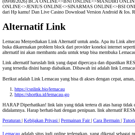
(09/08/2026)
BCA ONLINE<>BNI ONLINE<>MANDIRI ONLI
ONLINE<>JENIUS ONLINE<>SINARMAS ONLINE<>BSI O
dari Hp kamu! Dan Live Casino Download Version Android & Ios.
Alternatif Link
Lemacau Menyediakan Link Alternatif untuk anda. Apa itu Link alterna
buka dikarenakan problem block dari provider koneksi internet sepe
alternatif ini akan membantu anda untuk tetap bisa membuka Lemaca
Link alternatif haruslah link yang dapat dipercaya dan dipastikan RESM
yang tersedia disini harap diabaikan. Dibawah ini adalah link Lemac
Berikut adalah Link Lemacau yang bisa di akses dengan cepat, aman, 
https://csnlink.bio/lemacau
https://shortku.id/lemacau-go
HARAP Diperhatikan! link lain yang tidak tertera di atas harap tid
didalamnya. Harap berhati-hati dengan penipuan. link alternatif RE
Peraturan
|
Kebijakan Privasi
|
Permainan Fair
|
Cara Bermain
|
Tutori
Lemacau
adalah situs judi online terlengkap, yang dikenal sebagai 