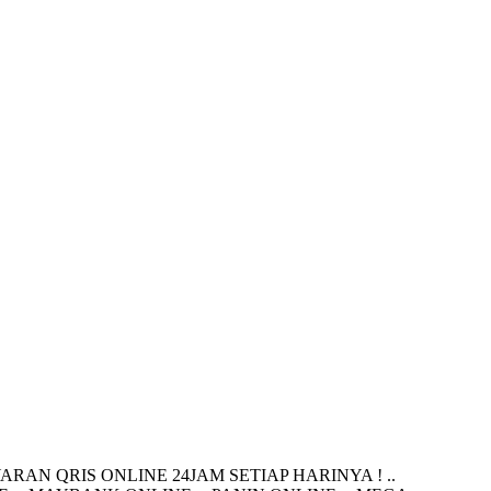
RAN QRIS ONLINE 24JAM SETIAP HARINYA ! ..