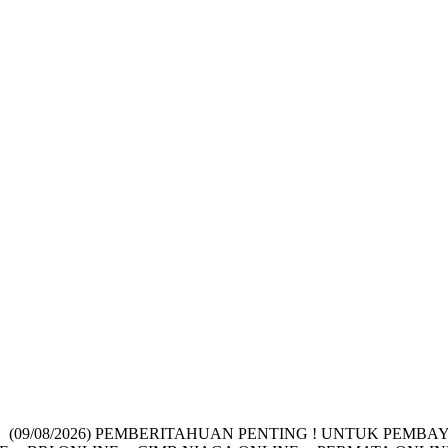
..
(09/08/2026)
PEMBERITAHUAN PENTING ! UNTUK PEMBAYA